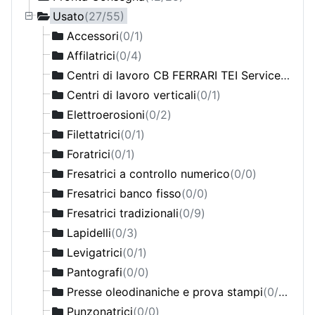
Centri di lavoro
(0/3)
Usato
(27/55)
Fresatrici a montante mobile
(0/1)
Accessori
(0/1)
Fresatrici convenzionali
(0/3)
Affilatrici
(0/4)
Rettifiche tangenziali per piani
(0/4)
Centri di lavoro CB FERRARI TEI Service
(0/3)
Segatrici a nastro
(0/2)
Centri di lavoro verticali
(0/1)
Segatrici circolari
(0/1)
Elettroerosioni
(0/2)
Torni a banco inclinato a CNC
(0/4)
Filettatrici
(0/1)
Torni ad autoapprendimento
(0/0)
Foratrici
(0/1)
Torni convenzionali
(0/3)
Fresatrici a controllo numerico
(0/0)
Torni paralleli a CNC
(0/2)
Fresatrici banco fisso
(0/0)
Trapani a colonna
(0/1)
Fresatrici tradizionali
(0/9)
Trapani radiali
(0/1)
Lapidelli
(0/3)
Levigatrici
(0/1)
Pantografi
(0/0)
Presse oleodinaniche e prova stampi
(0/0)
Punzonatrici
(0/0)