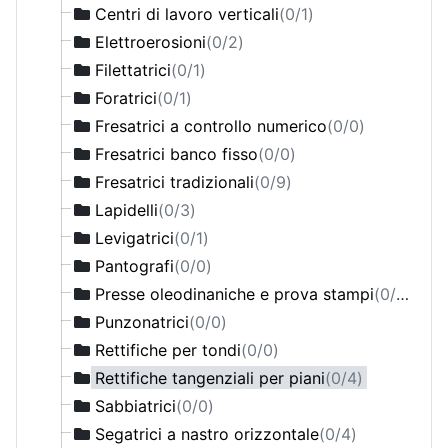
Segatrici a nastro
(0/2)
Centri di lavoro verticali
(0/1)
Segatrici circolari
(0/1)
Elettroerosioni
(0/2)
Torni a banco inclinato a CNC
(0/4)
Filettatrici
(0/1)
Torni ad autoapprendimento
(0/0)
Foratrici
(0/1)
Torni convenzionali
(0/3)
Fresatrici a controllo numerico
(0/0)
Torni paralleli a CNC
(0/2)
Fresatrici banco fisso
(0/0)
Trapani a colonna
(0/1)
Fresatrici tradizionali
(0/9)
Trapani radiali
(0/1)
Lapidelli
(0/3)
Levigatrici
(0/1)
Pantografi
(0/0)
Presse oleodinaniche e prova stampi
(0/0)
Punzonatrici
(0/0)
Rettifiche per tondi
(0/0)
Rettifiche tangenziali per piani
(0/4)
Sabbiatrici
(0/0)
Segatrici a nastro orizzontale
(0/4)