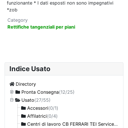
funzionante * I dati esposti non sono impegnativi
*zob
Category
Rettifiche tangenziali per piani
Indice Usato
Directory
Pronta Consegna
(12/25)
Centri di lavoro
(0/3)
Usato
(27/55)
Fresatrici a montante mobile
(0/1)
Accessori
(0/1)
Fresatrici convenzionali
(0/3)
Affilatrici
(0/4)
Rettifiche tangenziali per piani
(0/4)
Centri di lavoro CB FERRARI TEI Service
(0/3)