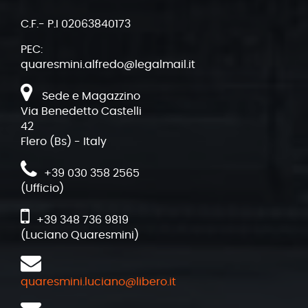
C.F.- P.I 02063840173
PEC:
quaresmini.alfredo@legalmail.it
Sede e Magazzino
Via Benedetto Castelli
42
Flero (Bs) - Italy
+39 030 358 2565
(Ufficio)
+39 348 736 9819
(Luciano Quaresmini)
quaresmini.luciano@libero.it